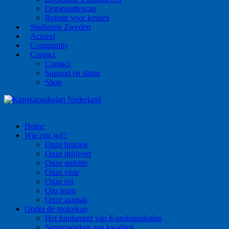
Organisatiescan
Ruimte voor keuzes
Studiereis Zweden
Actueel
Community
Contact
Contact
Support en status
Shop
Home
Wie zijn wij?
Onze historie
Onze drijfveer
Onze ambitie
Onze visie
Onze rol
Ons team
Onze aanpak
Onder de motorkap
Het fundament van Kunskapsskolan
Samenwerken aan kwaliteit