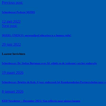
Previous post:
Schoolpraat Podcast S02E05
12 mei 2022
Next post:
S01E01: UNESCO: personalized education is a human right!
29 juni 2022
Laatste berichten
Schoolpraat: Dr. Stefan Buijsman over AI, ethiek en de toekomst van het onderwijs
19 maart 2026
Schoolpraat: Brigitte de Kok: 4 jaar onderzoek bij Kunskapsskolan Partnerscholen naar 
8 januari 2026
KED Newsletter – December 2025: Van reflectie naar nieuwe kansen