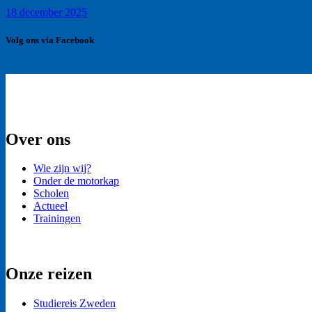
18 december 2025
Volg ons via Facebook
Over ons
Wie zijn wij?
Onder de motorkap
Scholen
Actueel
Trainingen
Onze reizen
Studiereis Zweden