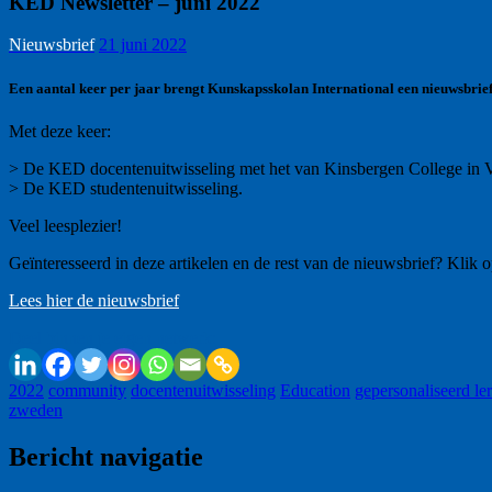
KED Newsletter – juni 2022
Nieuwsbrief
21 juni 2022
Een aantal keer per jaar brengt Kunskapsskolan International een nieuwsbrief 
Met deze keer:
> De KED docentenuitwisseling met het van Kinsbergen College in
> De KED studentenuitwisseling.
Veel leesplezier!
Geïnteresseerd in deze artikelen en de rest van de nieuwsbrief? Klik 
Lees hier de nieuwsbrief
Deel binnen je eigen netwerk:
2022
community
docentenuitwisseling
Education
gepersonaliseerd le
zweden
Bericht navigatie