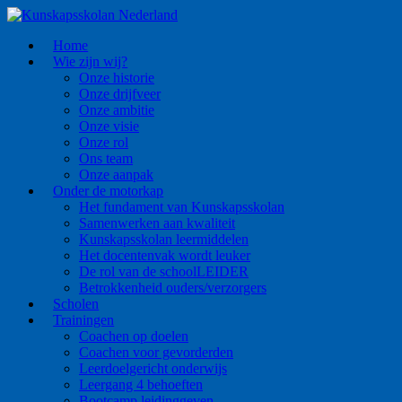
Home
Wie zijn wij?
Onze historie
Onze drijfveer
Onze ambitie
Onze visie
Onze rol
Ons team
Onze aanpak
Onder de motorkap
Het fundament van Kunskapsskolan
Samenwerken aan kwaliteit
Kunskapsskolan leermiddelen
Het docentenvak wordt leuker
De rol van de schoolLEIDER
Betrokkenheid ouders/verzorgers
Scholen
Trainingen
Coachen op doelen
Coachen voor gevorderden
Leerdoelgericht onderwijs
Leergang 4 behoeften
Bootcamp leidinggeven